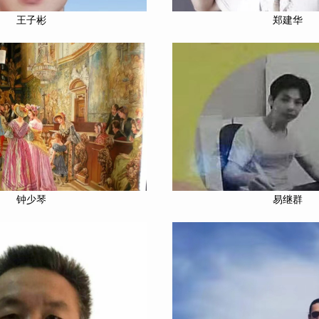
王子彬
郑建华
钟少琴
易继群