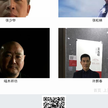
张少华
张松林
端木祥功
许辉春
首页 