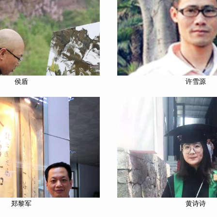
侯盾
许雪源
郑黎军
黄诗诗