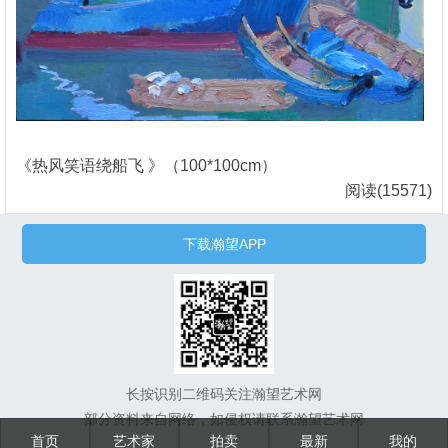
《热风笑语绕船飞 》（100*100cm）
阅读(15571)
下载瀚望APP
长按识别二维码关注瀚望艺术网
部分资料来自网络，如侵权请联系瀚望艺术网
首页
艺术家
拍卖
最新
我的