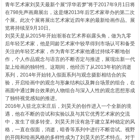
青年艺术家刘昊天最新个展“浮华若梦”将于2017年9月1日将
在798先声画廊展出，这是继2013年后艺术家举办的第二次
个展。此次个展将展出艺术家近四年来的最新绘画作品。展
览将持续至9月10日。
刘昊天是从2015年开始渐渐在艺术界崭露头角，做为九零
后年轻艺术家，他是同龄艺术家中较早得到市场认可和备受
关注的年轻艺术家，作为青年艺术家他通过持续不断地创
作，个人作品观念与语言的不断否定与推进，展现出新一代
架上绘画的独特性。这期间，他经历了从2013年初的消逝
系列，2014年开始转入假面系列与观念摄影相结合的实
验，开启绘画中的观念与形象结构以及舞台场景的组合，在
画面中通过舞台效果的人物组合与深入人性的观念思想形成
了独特视觉感知的推进。
2016年入驻北京宋庄后，刘昊天的创作进入一个全新的境
遇，他在不断的尝试和实验以及与其它优秀艺术家的交流
中，发生了很多转变。刘昊天并没有急于建立某种稳定的风
格，一直在假面，消逝，暗香等系列中进行不断尝试。视野
的开阔和绘画风格的多样性成为了刘昊天的艺术特点。对于