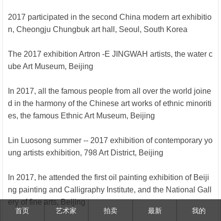
2017 participated in the second China modern art exhibitio
n, Cheongju Chungbuk art hall, Seoul, South Korea
The 2017 exhibition Artron -E JINGWAH artists, the water c
ube Art Museum, Beijing
In 2017, all the famous people from all over the world joine
d in the harmony of the Chinese art works of ethnic minoriti
es, the famous Ethnic Art Museum, Beijing
Lin Luosong summer -- 2017 exhibition of contemporary yo
ung artists exhibition, 798 Art District, Beijing
In 2017, he attended the first oil painting exhibition of Beiji
ng painting and Calligraphy Institute, and the National Gall
ery of fine arts, Beijing
首页
艺术家
拍卖
最新
我的