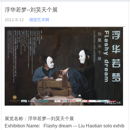
浮华若梦--刘昊天个展
2012-8-12
潮望艺术网
展览名称：浮华若梦---刘昊天个展
Exhibition Name: Flashy dream --- Liu Haotian solo exhib