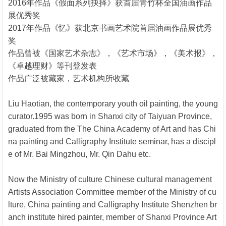
2016年作品《假面系列抉择》获首届青竹杯全国油画作品
展优秀奖
2017年作品《忆》获北京书画艺术院首届油画作品展优秀
奖
作品曾被《国家艺术杂志》，《艺术市场》，《美术报》，
《卓越理财》等刊登发表
作品广泛被藏家，艺术机构所收藏
Liu Haotian, the contemporary youth oil painting, the young
curator.1995 was born in Shanxi city of Taiyuan Province,
graduated from the The China Academy of Art and has Chi
na painting and Calligraphy Institute seminar, has a discipl
e of Mr. Bai Mingzhou, Mr. Qin Dahu etc.
Now the Ministry of culture Chinese cultural management
Artists Association Committee member of the Ministry of cu
lture, China painting and Calligraphy Institute Shenzhen br
anch institute hired painter, member of Shanxi Province Art